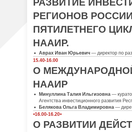
РАЗВИТИЕ ИНВЕС
РЕГИОНОВ РОССИИ
ПЯТИЛЕТНЕГО ЦИК
НААИР.
Аврах Иван Юрьевич
— директор по р
15.40-16.00
О МЕЖДУНАРОДНО
НААИР
Минуллина Талия Ильгизовна
— курато
Агентства инвестиционного развития Рес
Белякова Ольга Владимировна
— дире
⦁16.00-16.20⦁
О РАЗВИТИИ ДЕЙС