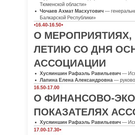
Тюменской области»
Чочаев Ахмат Масхутович
— генеральн
Балкарской Республики»
⦁16.40-16.50⦁
О МЕРОПРИЯТИЯХ, 
ЛЕТИЮ СО ДНЯ ОС
АССОЦИАЦИИ
Хусяиншин Рафаэль Равильевич
— Ис
Лапина Елена Александровна
— руково
16.50-17.00
О ФИНАНСОВО-ЭК
ПОКАЗАТЕЛЯХ АС
Хусяиншин Рафаэль Равильевич
— Исп
17.00-17.30⦁