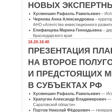
НОВЫХ ЭКСПЕРТН
Хусяиншин Рафаэль Равильевич
– Ис
Чернова Анна Александровна
– курато
АНО «Агентство инвестиционного развит
Епифанцева Марина Геннадьевна
– ди
Краснодарского края
16.20-16.40
ПРЕЗЕНТАЦИЯ ПЛА
НА ВТОРОЕ ПОЛУГО
И ПРЕДСТОЯЩИХ М
В СУБЪЕКТАХ РФ
Хусяиншин Рафаэль Равильевич
— Ис
Храпугин Александр Владимирович
— 
Саратовской области»
Пуртов Николай Фёдорович
— генерал