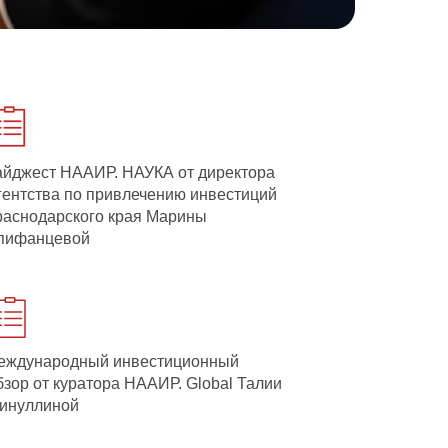
айджест НААИР. НАУКА от директора
гентства по привлечению инвестиций
раснодарского края Марины
пифанцевой
еждународный инвестиционный
бзор от куратора НААИР. Global Талии
инуллиной